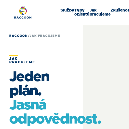
Služby
Typy
Jak
Zkušenos
objektů
pracujeme
RACCOON
/
JAK PRACUJEME
JAK
PRACUJEME
Jeden
plán.
Jasná
odpovědnost.