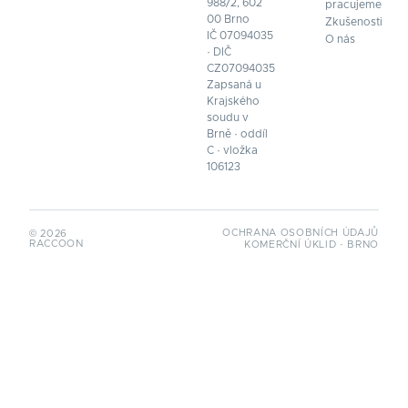
988/2, 602
pracujeme
00 Brno
Zkušenosti
IČ 07094035
O nás
· DIČ
CZ07094035
Zapsaná u
Krajského
soudu v
Brně · oddíl
C · vložka
106123
OCHRANA OSOBNÍCH ÚDAJŮ
© 2026
RACCOON
KOMERČNÍ ÚKLID · BRNO