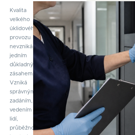
Kvalita
velkého
úklidového
provozu
nevzniká
jedním
důkladným
zásahem.
Vzniká
správným
zadáním,
vedením
lidí,
průběžnou