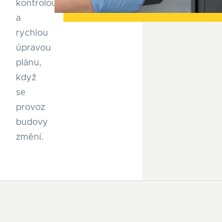
kontrolou
a
rychlou
úpravou
plánu,
když
se
provoz
budovy
změní.