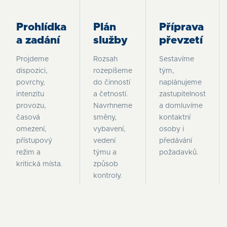
Prohlídka
Plán
Příprava
a zadání
služby
převzetí
Projdeme
Rozsah
Sestavíme
dispozici,
rozepíšeme
tým,
povrchy,
do činností
naplánujeme
intenzitu
a četností.
zastupitelnost
provozu,
Navrhneme
a domluvíme
časová
směny,
kontaktní
omezení,
vybavení,
osoby i
přístupový
vedení
předávání
režim a
týmu a
požadavků.
kritická místa.
způsob
kontroly.