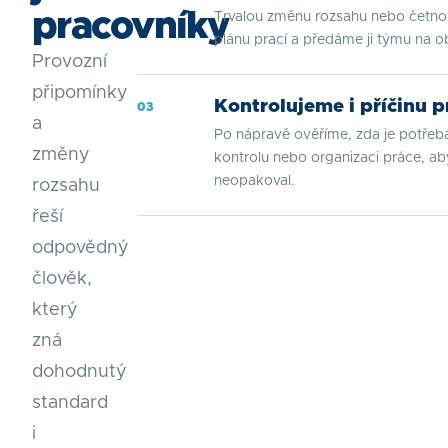
pracovníky
Trvalou změnu rozsahu nebo četno
plánu prací a předáme ji týmu na o
Provozní
připomínky
Kontrolujeme i příčinu 
03
a
Po nápravě ověříme, zda je potřeba
změny
kontrolu nebo organizaci práce, a
neopakoval.
rozsahu
řeší
odpovědný
člověk,
který
zná
dohodnutý
standard
i