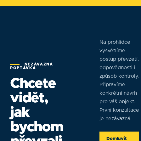
Na prohlídce
vysvětlíme
postup převzetí,
NEZÁVAZNÁ
odpovědnosti i
POPTÁVKA
způsob kontroly.
Chcete
Připravíme
konkrétní návrh
vidět,
pro váš objekt.
jak
První konzultace
je nezávazná.
bychom
Domluvit