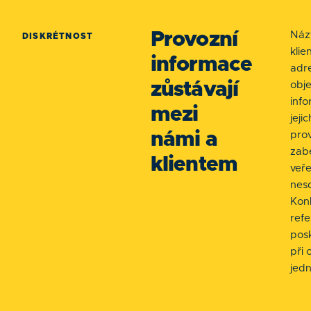
Provozní
Náz
DISKRÉTNOST
klie
informace
adr
zůstávají
obje
inf
mezi
jejic
námi a
pro
zab
klientem
veře
nesd
Kon
ref
pos
při
jedn