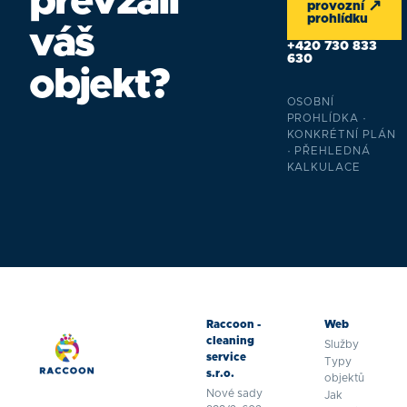
převzali
↗
provozní
prohlídku
váš
+420 730 833
630
objekt?
OSOBNÍ
PROHLÍDKA ·
KONKRÉTNÍ PLÁN
· PŘEHLEDNÁ
KALKULACE
Raccoon -
Web
cleaning
Služby
service
Typy
s.r.o.
objektů
Nové sady
Jak