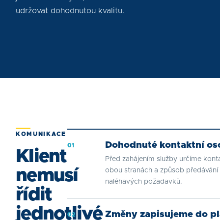
udržovat dohodnutou kvalitu.
KOMUNIKACE
Dohodnuté kontaktní o
01
Klient
Před zahájením služby určíme kont
nemusí
obou stranách a způsob předávání 
naléhavých požadavků.
řídit
jednotlivé
Změny zapisujeme do pl
02