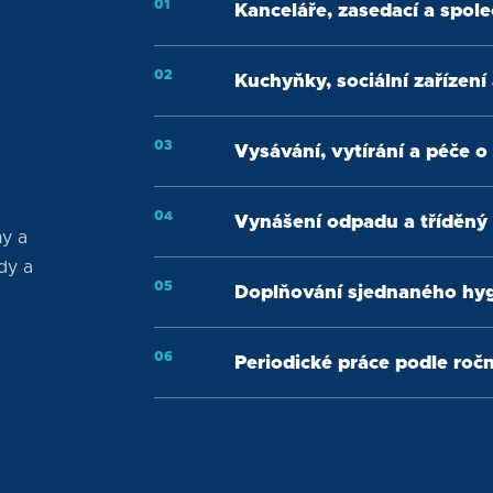
0
1
Kanceláře, zasedací a spol
0
2
Kuchyňky, sociální zařízení
0
3
Vysávání, vytírání a péče o
0
4
Vynášení odpadu a tříděný
ny a
dy a
0
5
Doplňování sjednaného hyg
0
6
Periodické práce podle roč