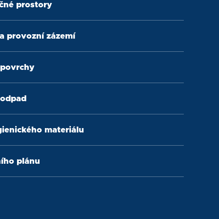
ečné prostory
 a provozní zázemí
 povrchy
 odpad
ienického materiálu
ního plánu