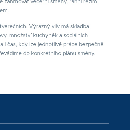
 zahrnovat večerní směny, ranní režim i
sem.
tverečních. Výrazný vliv má skladba
vy, množství kuchyněk a sociálních
la i čas, kdy lze jednotlivé práce bezpečně
převádíme do konkrétního plánu směny.