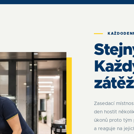
KAŽDODEN
Stejn
Každý
zátěž
Zasedací místnos
den hostit někol
úkonů proto tým 
a reaguje na jeji