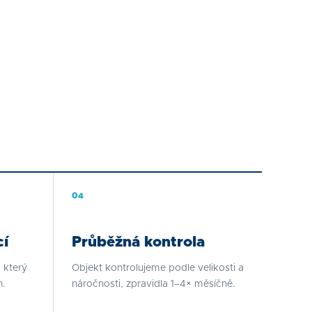
0
4
í
Průběžná kontrola
 který
Objekt kontrolujeme podle velikosti a
h.
náročnosti, zpravidla 1–4× měsíčně.