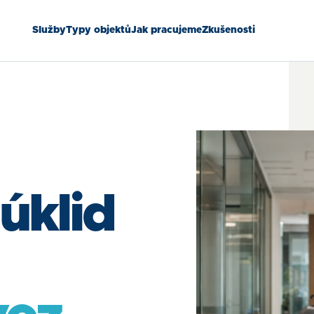
Služby
Typy objektů
Jak pracujeme
Zkušenosti
úklid