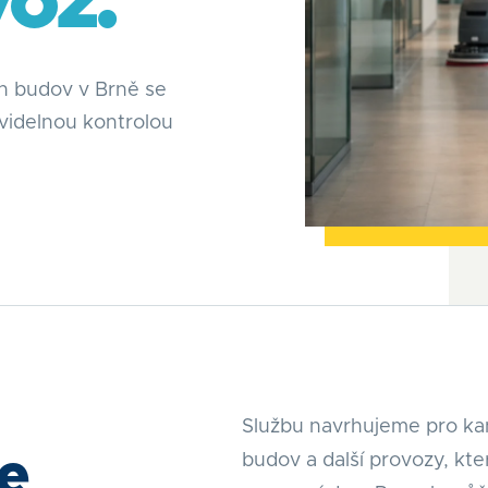
voz.
ch budov v Brně se
videlnou kontrolou
Službu navrhujeme pro kan
de
budov a další provozy, kt