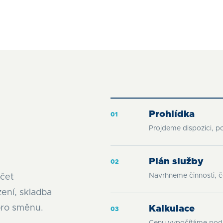
Prohlídka
0
1
Projdeme dispozici, pov
Plán služby
0
2
Navrhneme činnosti, č
očet
zení, skladba
pro směnu.
Kalkulace
0
3