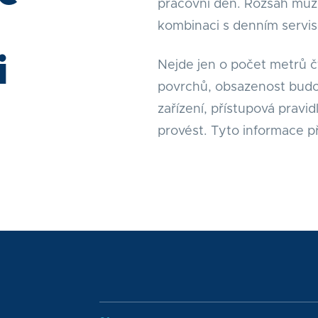
pracovní den. Rozsah může
kombinaci s denním servi
i
Nejde jen o počet metrů č
povrchů, obsazenost budo
zařízení, přístupová pravid
provést. Tyto informace 