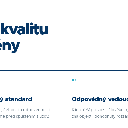
kvalitu
ěny
0
3
ý standard
Odpovědný vedouc
i, četnosti a odpovědnosti
Klient řeší provoz s člověkem,
me před spuštěním služby.
zná objekt i dohodnutý rozsa