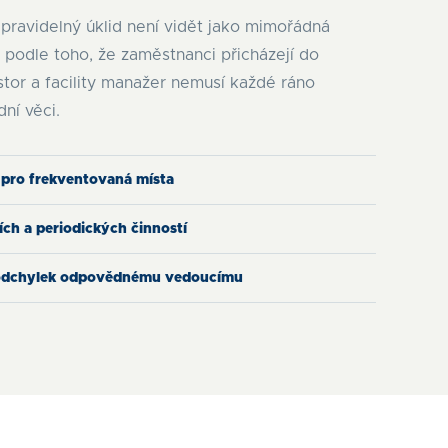
pravidelný úklid není vidět jako mimořádná
 podle toho, že zaměstnanci přicházejí do
stor a facility manažer nemusí každé ráno
dní věci.
 pro frekventovaná místa
ch a periodických činností
 odchylek odpovědnému vedoucímu