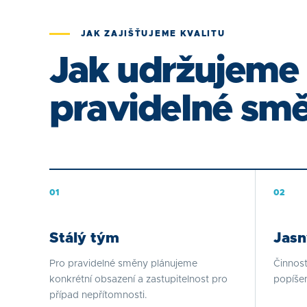
JAK ZAJIŠŤUJEME KVALITU
Jak udržujeme 
pravidelné sm
0
1
0
2
Stálý tým
Jasn
Pro pravidelné směny plánujeme
Činnost
konkrétní obsazení a zastupitelnost pro
popíše
případ nepřítomnosti.