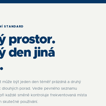
NÍ STANDARD
ý prostor.
 den jiná
.
t může být jeden den téměř prázdná a druhý
ik dlouhých porad. Vedle pevného seznamu
při každé směně kontroluje frekventovaná místa
ch skutečné používání.