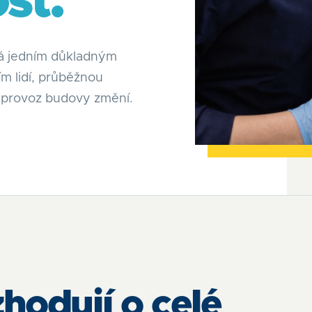
st.
ká jedním důkladným
m lidí, průběžnou
e provoz budovy změní.
hodují o celé