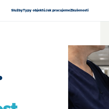
Služby
Typy objektů
Jak pracujeme
Zkušenosti
.