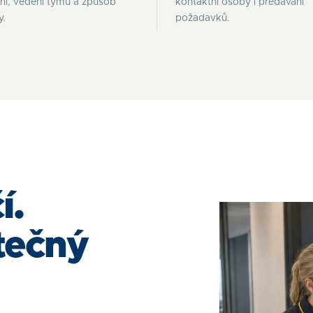
ní, vedení týmu a způsob
kontaktní osoby i předávání
y.
požadavků.
í.
tečný