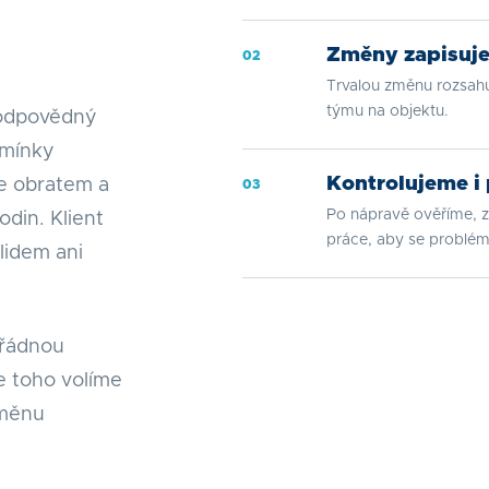
Změny zapisuje
02
Trvalou změnu rozsahu
týmu na objektu.
 odpovědný
dmínky
Kontrolujeme i
e obratem a
03
Po nápravě ověříme, z
odin. Klient
práce, aby se problé
lidem ani
ořádnou
e toho volíme
změnu