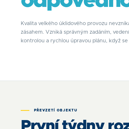
odpovědno
Kvalita velkého úklidového provozu nevzni
zásahem. Vzniká správným zadáním, vedení
kontrolou a rychlou úpravou plánu, když s
PŘEVZETÍ OBJEKTU
První týdny roz