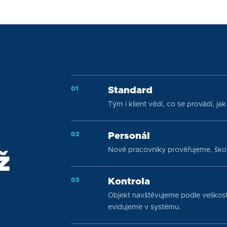
0
1
Standard
Tým i klient vědí, co se provádí, j
0
2
Personál
Nové pracovníky prověřujeme, škol
ž
0
3
Kontrola
Objekt navštěvujeme podle velikost
evidujeme v systému.