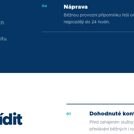
0
4
Náprava
Běžnou provozní připomínku řeší 
nejpozději do 24 hodin.
ch
itu.
Dohodnuté kont
ídit
01
Před zahájením služby
předávání běžných i 