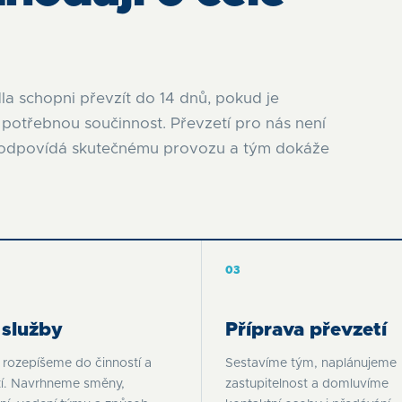
dla schopni převzít do 14 dnů, pokud je
 potřebnou součinnost. Převzetí pro nás není
án odpovídá skutečnému provozu a tým dokáže
03
 služby
Příprava převzetí
 rozepíšeme do činností a
Sestavíme tým, naplánujeme
tí. Navrhneme směny,
zastupitelnost a domluvíme