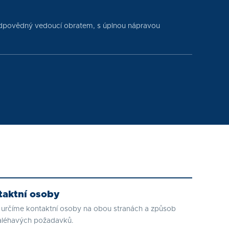
odpovědný vedoucí obratem, s úplnou nápravou
aktní osoby
 určíme kontaktní osoby na obou stranách a způsob
naléhavých požadavků.